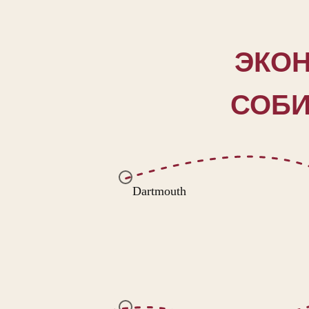
ЭКОН
СОБИ
Dartmouth