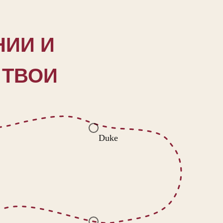
НИИ И
 ТВОИ
Duke